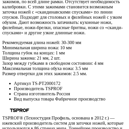
зажимов, по всей длине рамки. Отсутствует необходимость
калибровки. С этими зажимами становится возможным
заточка ножей с «скандинавскими спусками» по линии
спусков. Подходят для столовых и филейных ножей с узким
обухом. Дают возможность затачивать: кухонные ножи,
филейные, ножи-брелки, опасные бритвы, ножи со «сканди-
спусками» и другие узкие длинные ножи.
Рекомендуемая длина ножей: 30-300 мм
Минимальная ширина ножа: 10 мм
Толщина губок на концах: 1 мм
Ширина зажима: 21 мм, 2 шт.
Зазор между губками в свободном состоянии: 4 мм
Максимальная толщина обуха ножа: 3.5 мм
Размер отвертки для этих зажимов: 2.5 мм.
Артикул
TS-PT2000172
Производитель
TSPROF
Страна изготовитель
Россия
Вид выпуска товара
Фабричное производство
TSPROF® (Техностудия Профиль, основана в 2012 г.) —
ижевский производитель систем для заточки ножей, которые
используются в 86 странах мира. Точнейшее производство и