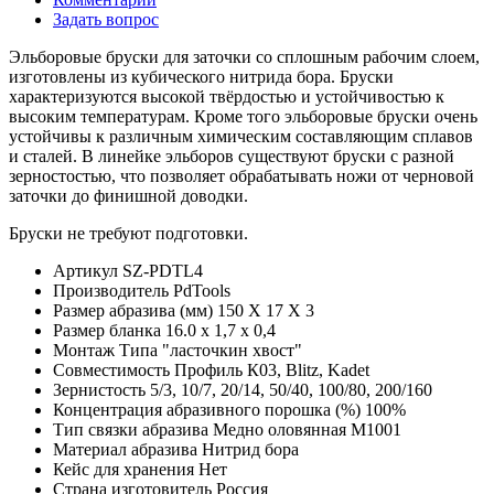
Задать вопрос
Эльборовые бруски для заточки со сплошным рабочим слоем,
изготовлены из кубического нитрида бора. Бруски
характеризуются высокой твёрдостью и устойчивостью к
высоким температурам. Кроме того эльборовые бруски очень
устойчивы к различным химическим составляющим сплавов
и сталей. В линейке эльборов существуют бруски с разной
зерностостью, что позволяет обрабатывать ножи от черновой
заточки до финишной доводки.
Бруски не требуют подготовки.
Артикул
SZ-PDTL4
Производитель
PdTools
Размер абразива (мм)
150 X 17 X 3
Размер бланка
16.0 x 1,7 x 0,4
Монтаж
Типа "ласточкин хвост"
Совместимость
Профиль К03, Blitz, Kadet
Зернистость
5/3, 10/7, 20/14, 50/40, 100/80, 200/160
Концентрация абразивного порошка (%)
100%
Тип связки абразива
Медно оловянная М1001
Материал абразива
Нитрид бора
Кейс для хранения
Нет
Страна изготовитель
Россия